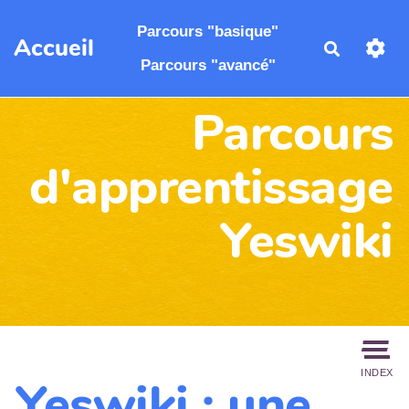
Aller au contenu principal
Parcours "basique"
Accueil
Recherch
Parcours "avancé"
Parcours
d'apprentissage
Yeswiki
INDEX
Yeswiki : une