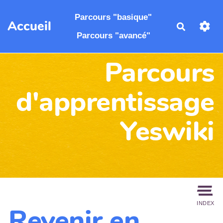
Aller au contenu principal
Parcours "basique"
Accueil
Recherch
Parcours "avancé"
Parcours
d'apprentissage
Yeswiki
INDEX
Revenir en