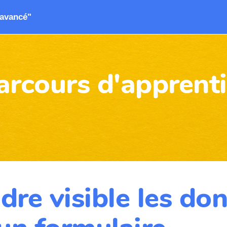
"avancé"
arcours d'apprent
dre visible les do