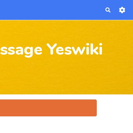
Recherch
issage Yeswiki