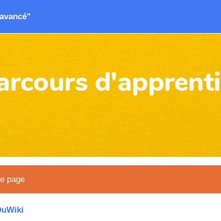
"avancé"
arcours d'apprent
te page
DuWiki