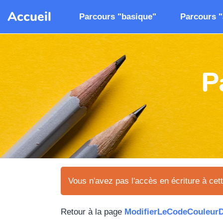
Aller au contenu principal
Accueil
Parcours "basique"
Parcours 
P
Vous n'avez pas l'accès en écriture à cet
Retour à la page
ModifierLeCodeCouleur