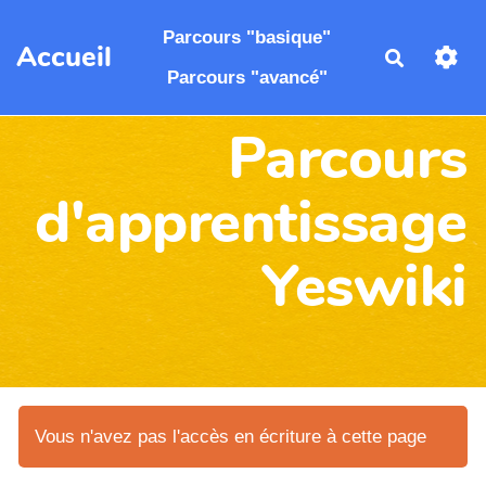
Aller au contenu principal
Parcours "basique"
Accueil
Recherch
Parcours "avancé"
Parcours
d'apprentissage
Yeswiki
Vous n'avez pas l'accès en écriture à cette page