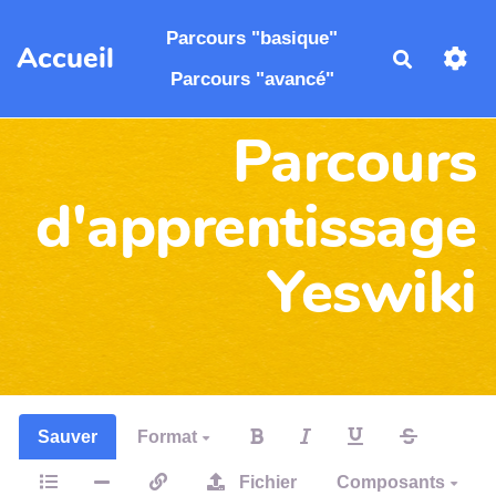
Aller au contenu principal
Parcours "basique"
Accueil
Recherch
Parcours "avancé"
Parcours
d'apprentissage
Yeswiki
Sauver
Format
Fichier
Composants