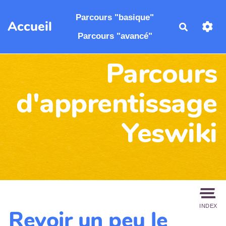
Aller au contenu principal
Parcours "basique"
Accueil
Recherch
Parcours "avancé"
Parcours
d'apprentissage
Yeswiki
INDEX
Revoir un peu le