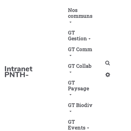
Aller au contenu principal
Nos
communs
GT
Gestion
GT Comm
Recherch
GT Collab
Intranet
PNTH-
GT
Paysage
GT Biodiv
GT
Events