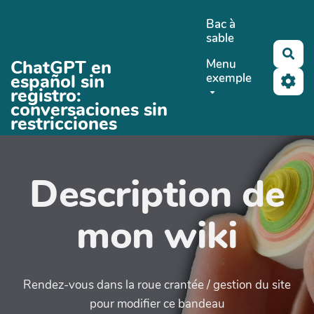
Aller au contenu principal
Bac à
sable
Rec
ChatGPT en
Menu
español sin
exemple
registro:
conversaciones sin
restricciones
Description de
mon wiki
Rendez-vous dans la roue crantée / gestion du site
pour modifier ce bandeau