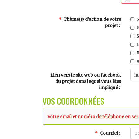
Thème(s) d'action de votre
N
projet
P
S
D
R
A
Lien vers le site web ou facebook
du projet dans lequel vous êtes
impliqué
VOS COORDONNÉES
Votre email et numéro de téléphone en seron
Courriel