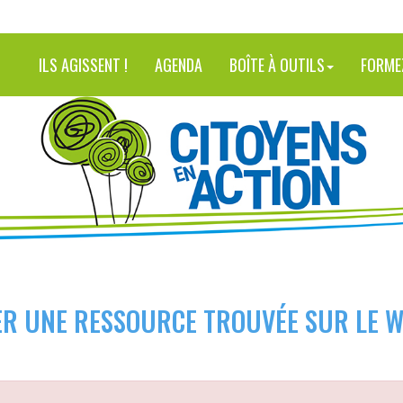
ILS AGISSENT !
AGENDA
BOÎTE À OUTILS
FORME
R UNE RESSOURCE TROUVÉE SUR LE W