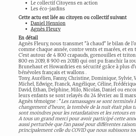
Le collectif Citoyens en action
Les éco-jardins
Cette actu est liée au citoyen ou collectif suivant
Daniel Hennion
Agnès Fleury
En détail
Agnès Fleury, nous transmet "à chaud" le bilan de l
comme chaque année, contre vents et marées, et en t
C'est autour de 4 800 crapauds, grenouilles et triton
800 en 2019, 8 900 en 2018) qui ont pu franchir la ro
Brunehaut et Howardries en sécurité grâce à plus d'
bénévoles français et wallons .
Tony, Aurélien, Fanny, Christine, Dominique, Sylvie,
Michel, Edwige, Franck, Angélique, Céline, Frédérique
David, Ethan, Delphine, Milo, Nicolas, Daniel ou encor
leurs enfants se sont relayés du 24 février au 11 mars
Agnès témoigne : "
Les ramassages se sont terminés le
changement d'heure, la tombée de la nuit était plus ta
sont moindres pour les retardataires et les retours en 
A tous un grand merci pour avoir participé cette an
aussi perturbée que l'an passé pour différentes raiso
principalement celle du COVID que nous subissons to