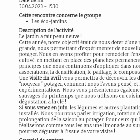
Date de fin
30.04.2023 - 15:30
Cette rencontre concerne le groupe
Les éco-jardins
Description de l'activité
Le jardin a fait peau neuve !
Cette année, notre objectif était de nous doter d'une 
grande, nous permettant d'expérimenter de nouvell
potager. Nous en avons profiter pour remodeler l'en
cultivé, en mettant en place des planches permanen
principes que nous continuons d'appliquer dans nos 
associations, la densification, le paillage, le compos
Une
visite fin avril
vous permettra de découvrir les d
"nouveau" potager, comment nous l'avons pensé, et 
expérimentations. Nous vous présenterons égalemen
sauvages du printemps que nous utilisons en cuisine
dégustation à la clé !
Si
vous venez en juin
, les légumes et autres plantat
installés. Nous pourrons parler irrigation, rotation d
prolongation de la saison au potager. Pour ceux qui 
réaliserons comme tous les ans une limonade au su
pourrez déguster à l'issue de votre visite !