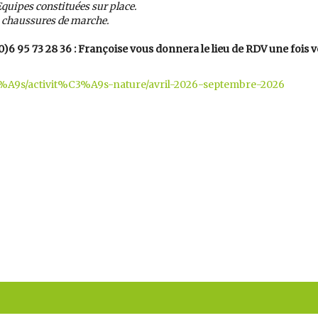
. Equipes constituées sur place.
, chaussures de marche.
0)6 95 73 28 36 : Françoise vous donnera le lieu de RDV une fois v
C3%A9s/activit%C3%A9s-nature/avril-2026-septembre-2026