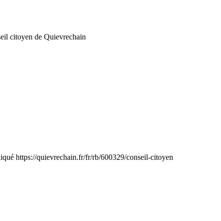
eil citoyen de Quievrechain
liqué
https://quievrechain.fr/fr/rb/600329/conseil-citoyen